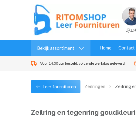
Sjaa
Home
Contact
Bekijk assortiment
Voor 14:00 uur besteld, volgende werkdag geleverd
Zeilringen
Zeilring e
Leer fournituren
Zeilring en tegenring goudkleur