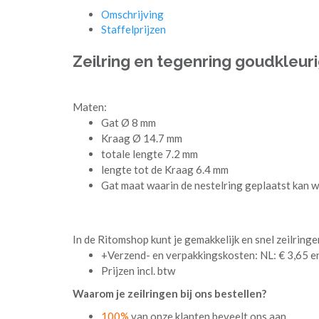
Omschrijving
Staffelprijzen
Zeilring en tegenring goudkleur
Maten:
Gat Ø 8 mm
Kraag Ø 14.7 mm
totale lengte 7.2 mm
lengte tot de Kraag 6.4 mm
Gat maat waarin de nestelring geplaatst kan 
In de Ritomshop kunt je gemakkelijk en snel zeilrin
+Verzend- en verpakkingskosten: NL: € 3,65 en
Prijzen incl. btw
Waarom je zeilringen bij ons bestellen?
100%
van onze klanten beveelt ons aan.